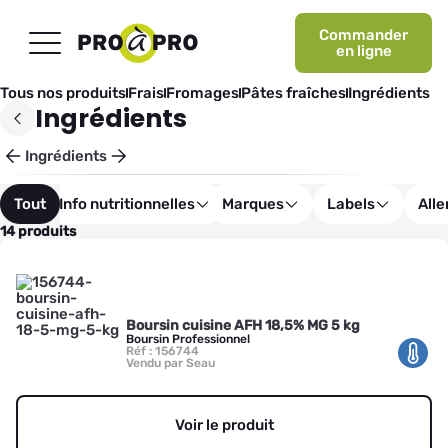
Commander
en ligne
Tous nos produits
Frais
Fromages
Pâtes fraîches
Ingrédients
Ingrédients
Ingrédients
Tout
Info nutritionnelles
Marques
Labels
All
14 produits
Boursin cuisine AFH 18,5% MG 5 kg
Boursin Professionnel
Réf : 156744
Vendu par Seau
Voir le produit