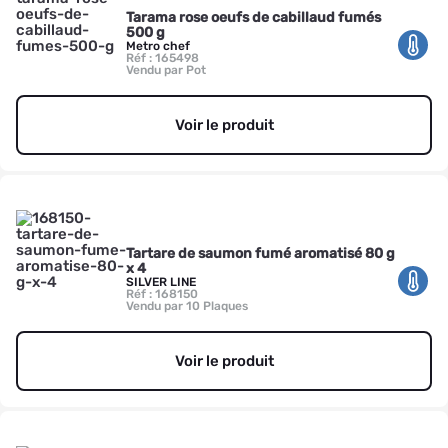
Tarama rose oeufs de cabillaud fumés
500 g
Metro chef
Réf : 165498
Vendu par Pot
Voir le produit
Tartare de saumon fumé aromatisé 80 g
x 4
SILVER LINE
Réf : 168150
Vendu par 10 Plaques
Voir le produit