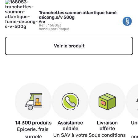
Tranchettes saumon atlantique fumé
décong.s/v 500g
Aro
Réf : 168053
Vendu par Plaque
Voir le produit
14 300 produits
Assistance
Livraison
Un
dédiée
offerte
Epicerie, frais,
Un SAV à votre
Sous conditions
surgelé
co