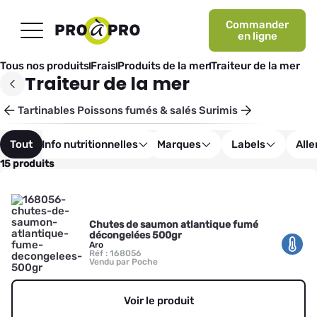
Commander
en ligne
Tous nos produits
Frais
Produits de la mer
Traiteur de la mer
Traiteur de la mer
Tartinables
Poissons fumés & salés
Surimis
Tout
Info nutritionnelles
Marques
Labels
All
15 produits
Chutes de saumon atlantique fumé
décongelées 500gr
Aro
Réf : 168056
Vendu par Poche
Voir le produit