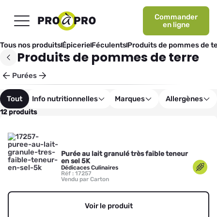
Commander
en ligne
Tous nos produits
Épicerie
Féculents
Produits de pommes de te
Produits de pommes de terre
Purées
Tout
Info nutritionnelles
Marques
Allergènes
12 produits
Purée au lait granulé très faible teneur
en sel 5K
Dédicaces Culinaires
Réf : 17257
Vendu par Carton
Voir le produit