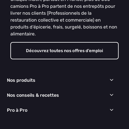
camions Pro à Pro partent de nos entrepôts pour
livrer nos clients (Professionnels de la
restauration collective et commerciale) en
produits d’épicerie, frais, surgelé, boissons et non
alimentaire.
Découvrez toutes nos offres d’emploi
Nos produits
Frais
Nos conseils & recettes
Épicerie
Surgelés
Conseils & idées menus
Pro à Pro
Boissons
Recettes
Cuisine & Art de la table
EGALIM
Nous connaître
Hygiène & entretien
Nos engagements RSE