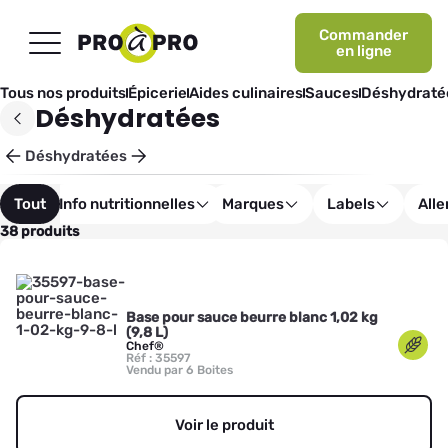
Commander
en ligne
Tous nos produits
Épicerie
Aides culinaires
Sauces
Déshydraté
Déshydratées
Déshydratées
Tout
Info nutritionnelles
Marques
Labels
All
38 produits
Base pour sauce beurre blanc 1,02 kg
(9,8 L)
Chef®
Réf : 35597
Vendu par 6 Boites
Voir le produit