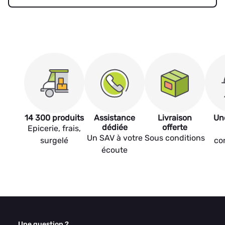
14 300 produits
Assistance
Livraison
Un
dédiée
offerte
Epicerie, frais,
Un SAV à votre
Sous conditions
surgelé
co
écoute
Une question ?