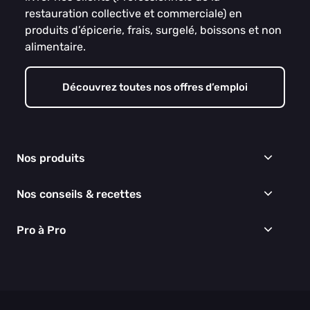
restauration collective et commerciale) en
produits d’épicerie, frais, surgelé, boissons et non
alimentaire.
Découvrez toutes nos offres d’emploi
Nos produits
Frais
Nos conseils & recettes
Épicerie
Surgelés
Conseils & idées menus
Pro à Pro
Boissons
Recettes
Cuisine & Art de la table
EGALIM
Nous connaître
Hygiène & entretien
Nos engagements RSE
Thématiques du moment
Nos partenaires
Nos actualités