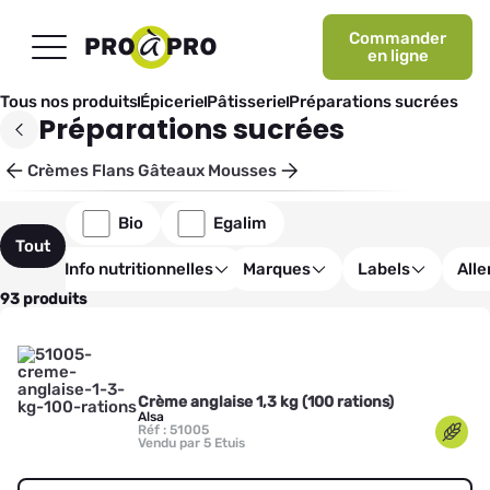
Commander
en ligne
Tous nos produits
Épicerie
Pâtisserie
Préparations sucrées
Préparations sucrées
Crèmes
Flans
Gâteaux
Mousses
Bio
Egalim
Tout
Info nutritionnelles
Marques
Labels
All
93 produits
Crème anglaise 1,3 kg (100 rations)
Alsa
Réf : 51005
Vendu par 5 Etuis