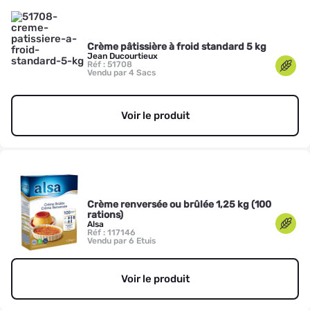
Crème pâtissière à froid standard 5 kg
Jean Ducourtieux
Réf : 51708
Vendu par 4 Sacs
Voir le produit
Crème renversée ou brûlée 1,25 kg (100
rations)
Alsa
Réf : 117146
Vendu par 6 Etuis
Voir le produit