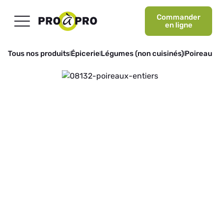
Commander
en ligne
Tous nos produits
Épicerie
Légumes (non cuisinés)
Poireaux, 