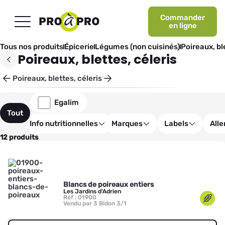
Commander
en ligne
Tous nos produits
Épicerie
Légumes (non cuisinés)
Poireaux, bl
Poireaux, blettes, céleris
Poireaux, blettes, céleris
Egalim
Tout
Info nutritionnelles
Marques
Labels
All
12 produits
Blancs de poireaux entiers
Les Jardins d'Adrien
Réf : 01900
Vendu par 3 Bidon 3/1