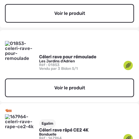
Voir le produit
Céleri rave pour rémoulade
Les Jardins d'Adrien
Réf : 01853
Vendu par 3 Bidon 5/1
Voir le produit
Egalim
Céleri rave râpé CE2 4K
Bonduelle
Réf : 167964