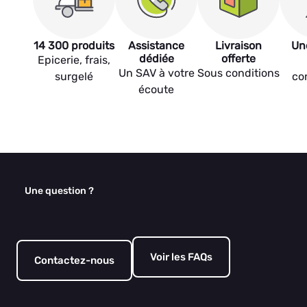
14 300 produits
Assistance
Livraison
Un
dédiée
offerte
Epicerie, frais,
Un SAV à votre
Sous conditions
surgelé
co
écoute
Une question ?
Voir les FAQs
Contactez-nous