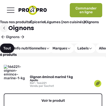
Commander
en ligne
Tous nos produits
Épicerie
Légumes (non cuisinés)
Oignons
Oignons
Oignons
Tout
Info nutritionnelles
Marques
Labels
All
6 produits
Oignon émincé mariné 1 kg
Apollo
Réf : 166221
Vendu par Sachet
Voir le produit