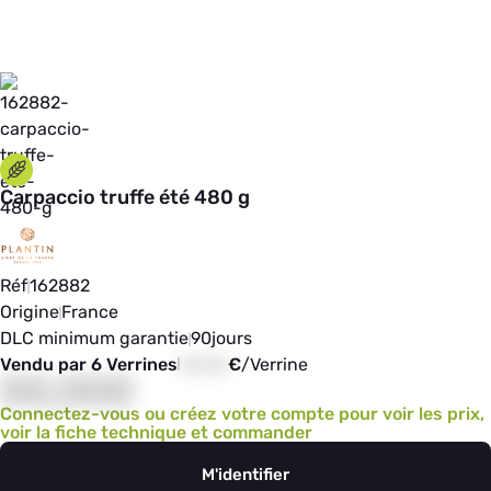
Carpaccio truffe été 480 g
Réf
162882
Origine
France
DLC minimum garantie
90
jours
Vendu par 6 Verrines
00,00
€
/
Verrine
00,000
Connectez-vous ou créez votre compte pour voir les prix,
voir la fiche technique et commander
M'identifier