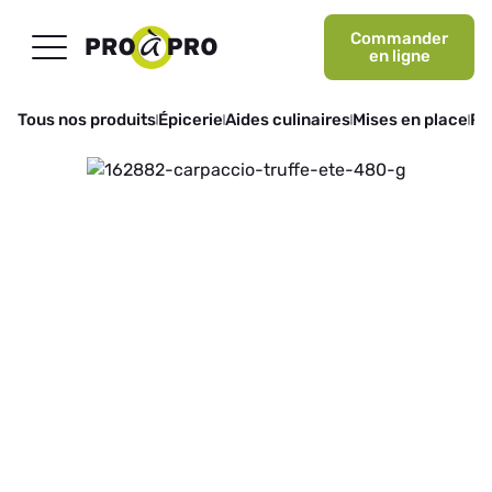
Commander
en ligne
Tous nos produits
Épicerie
Aides culinaires
Mises en place
Pr