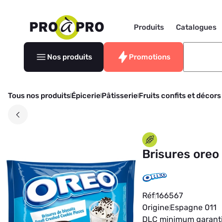
Produits
Catalogues
Nos produits
Promotions
Tous nos produits
Épicerie
Pâtisserie
Fruits confits et décors
Brisures oreo
Réf
166567
Origine
Espagne 011
DLC minimum garant