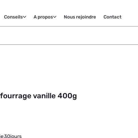
Conseils
A propos
Nous rejoindre
Contact
 fourrage vanille 400g
ie
30
jours