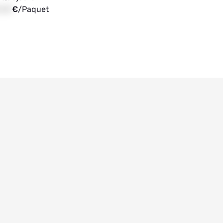
,00
€
/
Paquet