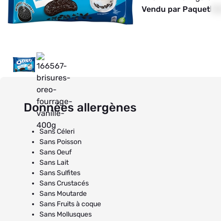
Vendu par Paquet
00
Données allergènes
Sans Céleri
Sans Poisson
Sans Oeuf
Sans Lait
Sans Sulfites
Sans Crustacés
Sans Moutarde
Sans Fruits à coque
Sans Mollusques