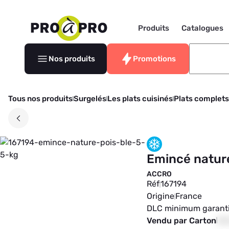
Produits
Catalogues
Nos produits
Promotions
Tous nos produits
Surgelés
Les plats cuisinés
Plats complets
Emincé nature
ACCRO
Réf
167194
Origine
France
DLC minimum garant
Vendu par Carton
00