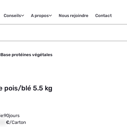
Conseils
A propos
Nous rejoindre
Contact
Base protéines végétales
 pois/blé 5.5 kg
ie
90
jours
,00
€
/
Carton