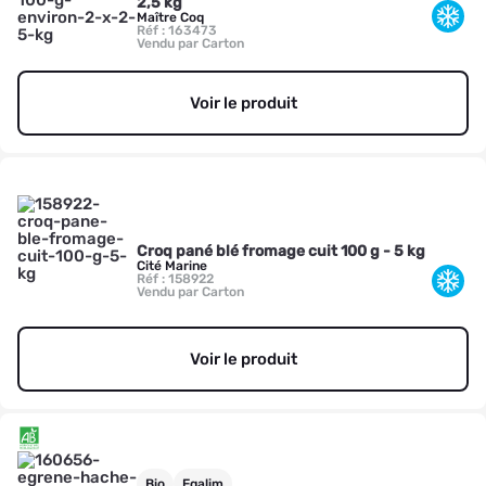
2,5 kg
Maître Coq
Réf : 163473
Vendu par Carton
Voir le produit
Croq pané blé fromage cuit 100 g - 5 kg
Cité Marine
Réf : 158922
Vendu par Carton
Voir le produit
Bio
Egalim