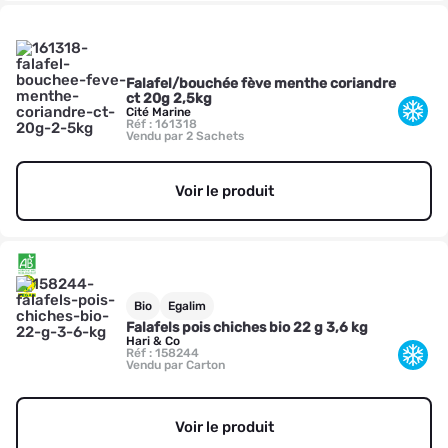
Falafel/bouchée fève menthe coriandre
ct 20g 2,5kg
Cité Marine
Réf : 161318
Vendu par 2 Sachets
Voir le produit
Bio
Egalim
Falafels pois chiches bio 22 g 3,6 kg
Hari & Co
Réf : 158244
Vendu par Carton
Voir le produit