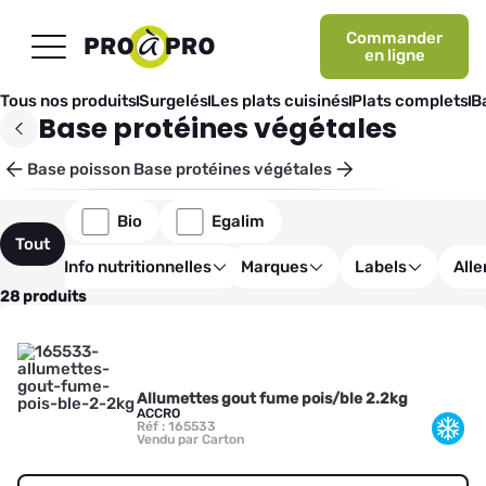
Commander
en ligne
Tous nos produits
Surgelés
Les plats cuisinés
Plats complets
B
Base protéines végétales
Base poisson
Base protéines végétales
Bio
Egalim
Tout
Info nutritionnelles
Marques
Labels
All
28 produits
Allumettes gout fume pois/ble 2.2kg
ACCRO
Réf : 165533
Vendu par Carton