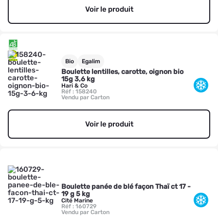
Voir le produit
Bio
Egalim
Boulette lentilles, carotte, oignon bio
15g 3,6 kg
Hari & Co
Réf : 158240
Vendu par Carton
Voir le produit
Boulette panée de blé façon Thaï ct 17 -
19 g 5 kg
Cité Marine
Réf : 160729
Vendu par Carton