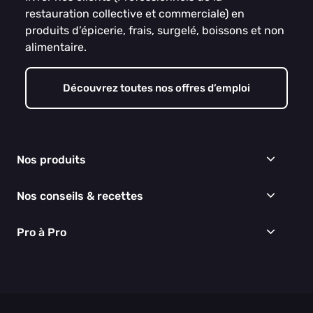
restauration collective et commerciale) en
produits d’épicerie, frais, surgelé, boissons et non
alimentaire.
Découvrez toutes nos offres d’emploi
Nos produits
Frais
Nos conseils & recettes
Épicerie
Surgelés
Conseils & idées menus
Pro à Pro
Boissons
Recettes
Cuisine & Art de la table
EGALIM
Nous connaître
Hygiène & entretien
Nos engagements RSE
Thématiques du moment
Nos partenaires
Nos actualités