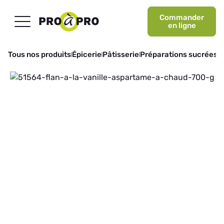
Commander
en ligne
Tous nos produits
Épicerie
Pâtisserie
Préparations sucrées
F