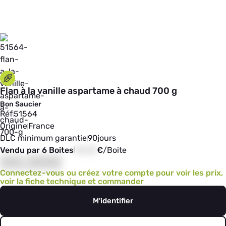
Flan à la vanille aspartame à chaud 700 g
Bon Saucier
Réf
51564
Origine
France
DLC minimum garantie
90
jours
Vendu par 6 Boites
00,00
€
/
Boite
00,000
Connectez-vous ou créez votre compte pour voir les prix,
voir la fiche technique et commander
M'identifier