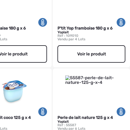
raise 180 g x 6
P'tit Yop framboise 180 g x 6
Yoplait
9
Réf : 109010
 Lots
Vendu par 4 Lots
Voir le produit
Voir le produit
it coco 125 g x 4
Perle de lait nature 125 g x 4
Yoplait
Réf : 55587
 Lots
Vendu par 6 Lots