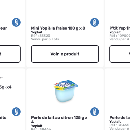
veur
Mini Yop à la fraise 100 g x 8
P'tit Yop f
Yoplait
Yoplait
Réf : 55323
Réf : 10900
Vendu par 3 Lots
Vendu par 4
t
Voir le produit
uits
Perle de lait au citron 125 g x
Perle de la
4
Yoplait
Réf : 38465
Yoplait
Vendu par 6
Réf : 38466