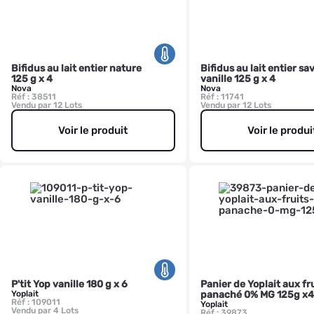
Bifidus au lait entier nature
Bifidus au lait entier sa
125 g x 4
vanille 125 g x 4
Nova
Nova
Réf : 38511
Réf : 11741
Vendu par 12 Lots
Vendu par 12 Lots
Voir le produit
Voir le produi
P'tit Yop vanille 180 g x 6
Panier de Yoplait aux fr
Yoplait
panaché 0% MG 125g x4
Réf : 109011
Yoplait
Vendu par 4 Lots
Réf : 39873