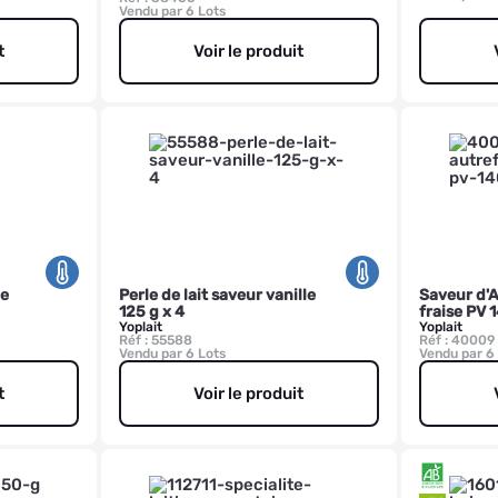
Vendu par 6 Lots
t
Voir le produit
ue
Perle de lait saveur vanille
Saveur d'Au
125 g x 4
fraise PV 
Yoplait
Yoplait
Réf : 55588
Réf : 40009
Vendu par 6 Lots
Vendu par 6
t
Voir le produit