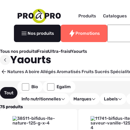
Produits
Catalogues
Nos produits
Promotions
Tous nos produits
Frais
Ultra-frais
Yaourts
Yaourts
Natures
A boire
Allégés
Aromatisés
Fruits
Sucrés
Spécialit
Bio
Egalim
Tout
Info nutritionnelles
Marques
Labels
75 produits