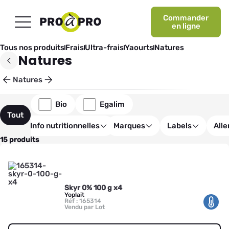
Commander
en ligne
Tous nos produits
Frais
Ultra-frais
Yaourts
Natures
Natures
Natures
Bio
Egalim
Tout
Info nutritionnelles
Marques
Labels
All
15 produits
Skyr 0% 100 g x4
Yoplait
Réf : 165314
Vendu par Lot