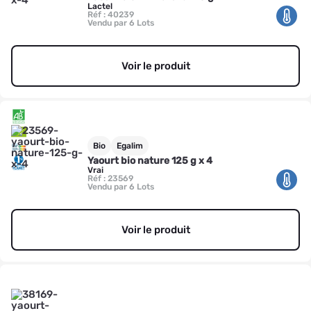
Lactel
Réf : 40239
Vendu par 6 Lots
Voir le produit
Bio
Egalim
Yaourt bio nature 125 g x 4
Vrai
Réf : 23569
Vendu par 6 Lots
Voir le produit