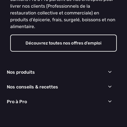
livrer nos clients (Professionnels de la
restauration collective et commerciale) en
produits d’épicerie, frais, surgelé, boissons et non
alimentaire.
Découvrez toutes nos offres d’emploi
Nos produits
Frais
Nos conseils & recettes
Épicerie
Surgelés
Conseils & idées menus
Pro à Pro
Boissons
Recettes
Cuisine & Art de la table
EGALIM
Nous connaître
Hygiène & entretien
Nos engagements RSE
Thématiques du moment
Nos partenaires