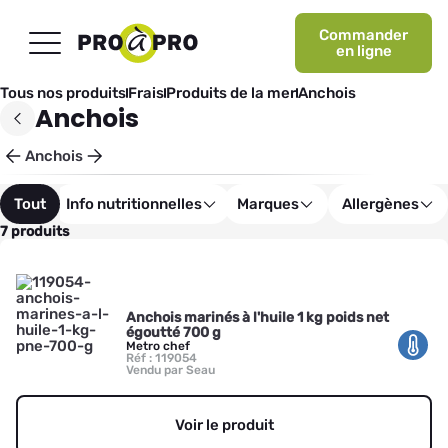
Commander
en ligne
Tous nos produits
Frais
Produits de la mer
Anchois
Anchois
Anchois
Tout
Info nutritionnelles
Marques
Allergènes
7 produits
Anchois marinés à l'huile 1 kg poids net
égoutté 700 g
Metro chef
Réf : 119054
Vendu par Seau
Voir le produit