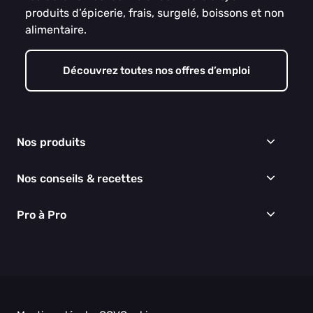
produits d’épicerie, frais, surgelé, boissons et non
alimentaire.
Découvrez toutes nos offres d’emploi
Nos produits
Frais
Nos conseils & recettes
Épicerie
Surgelés
Conseils & idées menus
Pro à Pro
Boissons
Recettes
Cuisine & Art de la table
EGALIM
Nous connaître
Hygiène & entretien
Nos engagements RSE
Thématiques du moment
Nos partenaires
Nos actualités
Nos vidéos