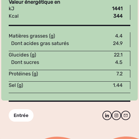
Valeur énergétique en
kJ
1441
Kcal
344
Matières grasses (g)
4.4
Dont acides gras saturés
24.9
Glucides (g)
22.1
Dont sucres
4.5
Protéines (g)
7.2
Sel (g)
1.44
Entrée