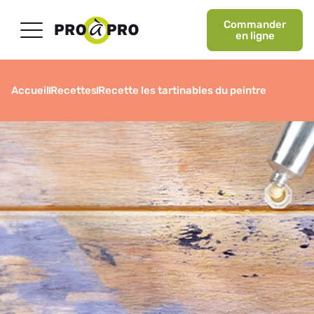
Commander
en ligne
Accueil
Recettes
Recette les tartinables du peintre