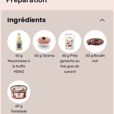
Ingrédients
60 g
60 g Tarama
60 g Prép
50 g Boudin
Mayonnaise à
ganache au
noir
la truffe
foie gras de
HEINZ
canard
60 g
Tomatade