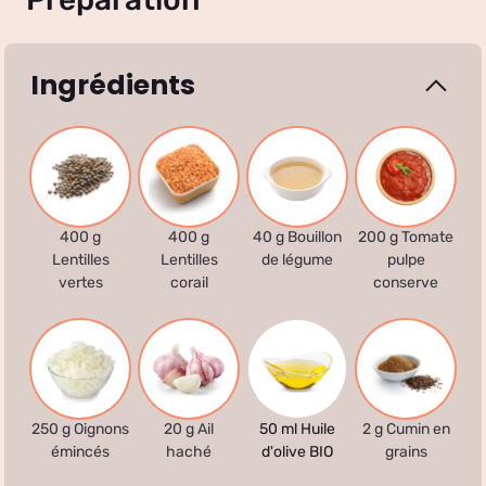
Ingrédients
400 g
400 g
40 g Bouillon
200 g Tomate
Lentilles
Lentilles
de légume
pulpe
vertes
corail
conserve
250 g Oignons
20 g Ail
50 ml Huile
2 g Cumin en
émincés
haché
d'olive BIO
grains