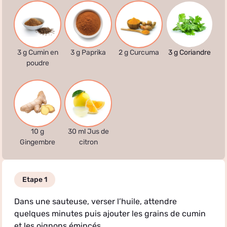
3 g Cumin en
3 g Paprika
2 g Curcuma
3 g Coriandre
poudre
10 g
30 ml Jus de
Gingembre
citron
Etape 1
Dans une sauteuse, verser l’huile, attendre
quelques minutes puis ajouter les grains de cumin
et les oignons émincés.