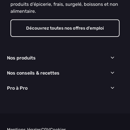
produits d’épicerie, frais, surgelé, boissons et non
alimentaire.
Découvrez toutes nos offres d’emploi
Nos produits
Frais
Nos conseils & recettes
Épicerie
Surgelés
Conseils & idées menus
Pro à Pro
Boissons
Recettes
Cuisine & Art de la table
EGALIM
Nous connaître
Hygiène & entretien
Nos engagements RSE
Thématiques du moment
Nos partenaires
Nos actualités
Nos vidéos
Mentions légales
CGV
Cookies