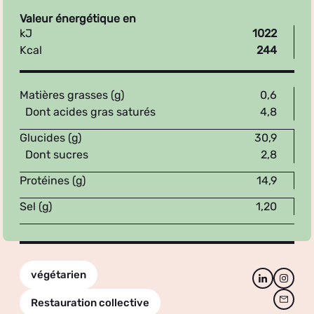
Valeur énergétique en
kJ
1022
Kcal
244
Matières grasses (g)
0,6
Dont acides gras saturés
4,8
Glucides (g)
30,9
Dont sucres
2,8
Protéines (g)
14,9
Sel (g)
1,20
végétarien
Restauration collective