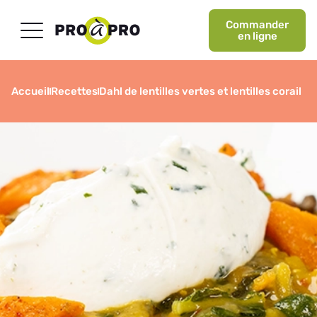
Commander
en ligne
Accueil
Recettes
Dahl de lentilles vertes et lentilles corail