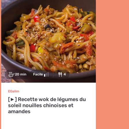
20 min
Facile
4
EGalim
[►] Recette wok de légumes du
soleil nouilles chinoises et
amandes