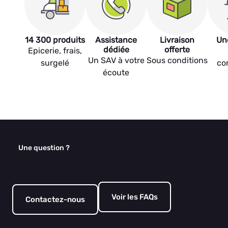
14 300 produits
Assistance
Livraison
Un
dédiée
offerte
Epicerie, frais,
Un SAV à votre
Sous conditions
surgelé
co
écoute
Une question ?
Voir les FAQs
Contactez-nous