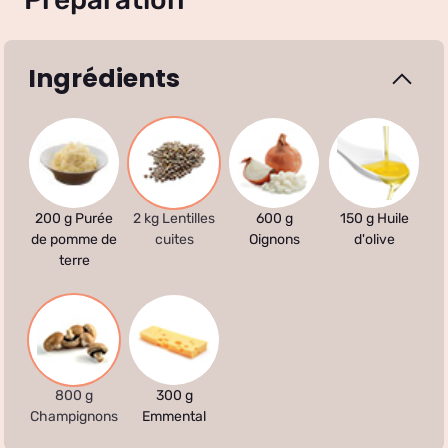
Ingrédients
200 g Purée
2 kg Lentilles
600 g
150 g Huile
de pomme de
cuites
Oignons
d'olive
terre
800 g
300 g
Champignons
Emmental