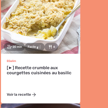
20 min
Facile
6
EGalim
[►] Recette crumble aux
courgettes cuisinées au basilic
Voir la recette