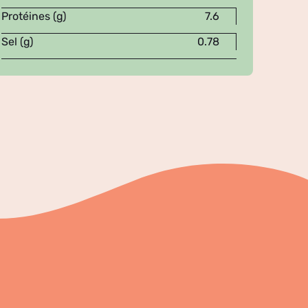
Protéines (g)
7.6
Sel (g)
0.78