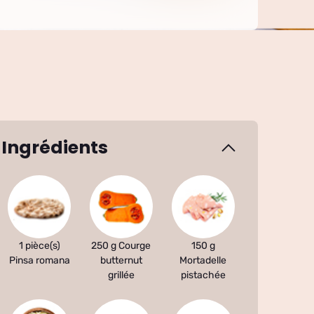
Ingrédients
1 pièce(s)
250 g Courge
150 g
Pinsa romana
butternut
Mortadelle
grillée
pistachée