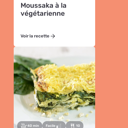
Moussaka à la
végétarienne
Voir la recette
40 min
Facile
10